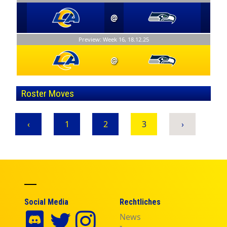
@
Preview: Week 16, 18.12.25
@
Roster Moves
‹
1
2
3
›
Social Media
Rechtliches
News