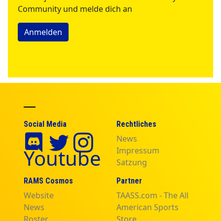
Community und melde dich an
Anmelden
Social Media
Rechtliches
News
Youtube
Impressum
Satzung
RAMS Cosmos
Partner
Website
TAASS.com - The All
News
American Sports
Roster
Store