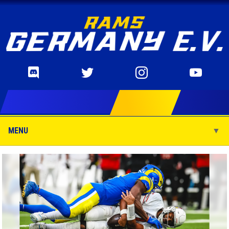
MENU
▼
▼
▼