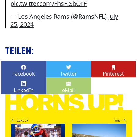
pic.twitter.com/FhsFISbOrF
— Los Angeles Rams (@RamsNFL)
July
25, 2024
TEILEN:
Facebook
Twitter
Pinterest
LinkedIn
eMail
ZURÜCK
VOR