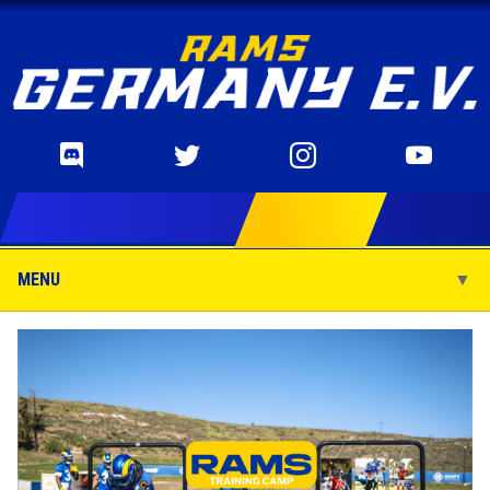
MENU
▼
▼
▼